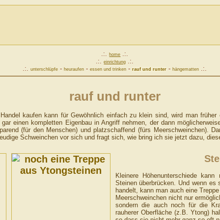
.:.
.:.
home
.:.
.:.
einrichtung
.:.
-
-
-
-
.:.
unterschlüpfe
heuraufen
essen und trinken
rauf und runter
hängematten
rauf und runter
andel kaufen kann für Gewöhnlich einfach zu klein sind, wird man früher 
 gar einen kompletten Eigenbau in Angriff nehmen, der dann möglicherwei
zsparend (für den Menschen) und platzschaffend (fürs Meerschweinchen). D
udige Schweinchen vor sich und fragt sich, wie bring ich sie jetzt dazu, die
Ste
Kleinere Höhenunterschiede kann
Steinen überbrücken. Und wenn es 
handelt, kann man auch eine Trepp
Meerschweinchen nicht nur ermöglic
sondern die auch noch für die Kra
rauherer Oberfläche (z.B. Ytong) ha
so dass sie nicht mehr ganz so oft