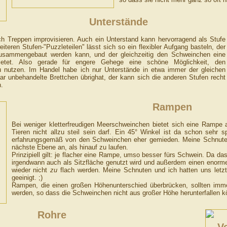
Unterstände
ch Treppen improvisieren. Auch ein Unterstand kann hervorragend als Stufe
iteren Stufen-"Puzzleteilen" lässt sich so ein flexibler Aufgang basteln, der
zusammengebaut werden kann, und der gleichzeitig den Schweinchen eine
bietet. Also gerade für engere Gehege eine schöne Möglichkeit, den
u nutzen. Im Handel habe ich nur Unterstände in etwa immer der gleichen
r unbehandelte Brettchen übrighat, der kann sich die anderen Stufen recht
.
Rampen
Bei weniger kletterfreudigen Meerschweinchen bietet sich eine Rampe an
Tieren nicht allzu steil sein darf. Ein 45° Winkel ist da schon sehr s
erfahrungsgemäß von den Schweinchen eher gemieden. Meine Schnuten
nächste Ebene an, als hinauf zu laufen.
Prinzipiell gilt: je flacher eine Rampe, umso besser fürs Schwein. Da d
irgendwann auch als Sitzfläche genutzt wird und außerdem einen enormen
wieder nicht
zu
flach werden. Meine Schnuten und ich hatten uns letzt
geeinigt. ;)
Rampen, die einen großen Höhenunterschied überbrücken, sollten imme
werden, so dass die Schweinchen nicht aus großer Höhe herunterfallen k
Rohre