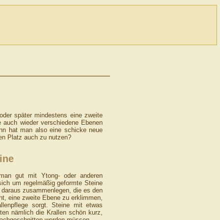
oder später mindestens eine zweite
se auch wieder verschiedene Ebenen
ann hat man also eine schicke neue
sen Platz auch zu nutzen?
ine
 man gut mit Ytong- oder anderen
sich um regelmäßig geformte Steine
e daraus zusammenlegen, die es den
ht, eine zweite Ebene zu erklimmen,
llenpflege sorgt. Steine mit etwas
lten nämlich die Krallen schön kurz,
 nachgeschnitten werden müssen.